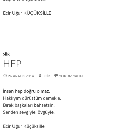
Ecir Uğur KÜÇÜKSİLLE
ŞIIR
HEP
26 ARALIK 2014
ECIR
YORUM YAPIN
İnsan hep doğru olmaz,
Haklıyım dürüstüm demekle.
Bırak başkaları bahsetsin,
Senden sevgiyle, övgüyle.
Ecir Uğur Küçüksille