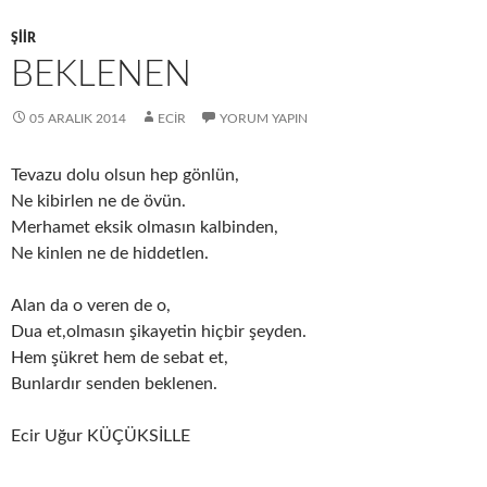
ŞIIR
BEKLENEN
05 ARALIK 2014
ECIR
YORUM YAPIN
Tevazu dolu olsun hep gönlün,
Ne kibirlen ne de övün.
Merhamet eksik olmasın kalbinden,
Ne kinlen ne de hiddetlen.
Alan da o veren de o,
Dua et,olmasın şikayetin hiçbir şeyden.
Hem şükret hem de sebat et,
Bunlardır senden beklenen.
Ecir Uğur KÜÇÜKSİLLE