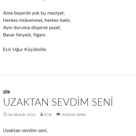
Ama beşerde yok bu meziyet,
Herkes mükemmel, herkes haklı.
Aynı duruma düşerse şayet,
Basar feryadı, figanı.
Ecir Uğur Küçüksille
ŞIIR
UZAKTAN SEVDİM SENİ
06 ARALIK 2014
ECIR
YORUM YAPIN
Uzaktan sevdim seni,