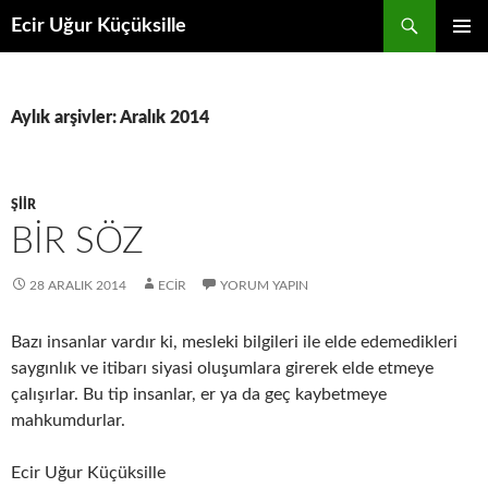
İçeriğe
Ara
Ecir Uğur Küçüksille
atla
BIRINCI
MENÜ
Aylık arşivler: Aralık 2014
ŞIIR
BIR SÖZ
28 ARALIK 2014
ECIR
YORUM YAPIN
Bazı insanlar vardır ki, mesleki bilgileri ile elde edemedikleri
saygınlık ve itibarı siyasi oluşumlara girerek elde etmeye
çalışırlar. Bu tip insanlar, er ya da geç kaybetmeye
mahkumdurlar.
Ecir Uğur Küçüksille