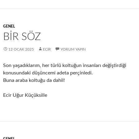
GENEL
BİR SÖZ
12 OCAK 2025
ECIR
YORUM YAPIN
Son yaşadıklarım, her türlü koltuğun insanları değiştirdiği
konusundaki düşüncemi adeta perçinledi.
Buna araba koltuğu da dahil!
Ecir Uğur Küçüksille