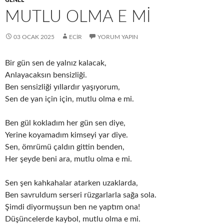
GENEL
MUTLU OLMA E Mİ
03 OCAK 2025
ECIR
YORUM YAPIN
Bir gün sen de yalnız kalacak,
Anlayacaksın bensizliği.
Ben sensizliği yıllardır yaşıyorum,
Sen de yan için için, mutlu olma e mi.
Ben gül kokladım her gün sen diye,
Yerine koyamadım kimseyi yar diye.
Sen, ömrümü çaldın gittin benden,
Her şeyde beni ara, mutlu olma e mi.
Sen şen kahkahalar atarken uzaklarda,
Ben savruldum serseri rüzgarlarla sağa sola.
Şimdi diyormuşsun ben ne yaptım ona!
Düşüncelerde kaybol, mutlu olma e mi.