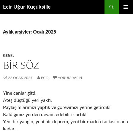
İçeriğe
Ara
Ecir Uğur Küçüksille
atla
BIRINCI
MENÜ
Aylık arşivler: Ocak 2025
GENEL
BİR SÖZ
22 OCAK 2025
ECIR
YORUM YAPIN
Yine canlar gitti,
Ateş düştüğü yeri yaktı,
Paylaşımlarımızı yaptık ve görevimizi yerine getirdik!
Kaldığımız yerden devam edebiliriz artık!
Yeni bir yangın, yeni bir deprem, yeni bir maden faciası olana
kadar…