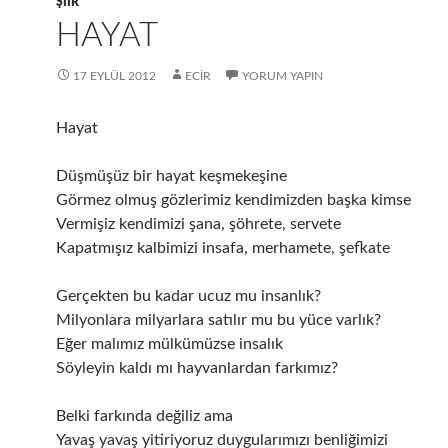
ŞIIR
HAYAT
17 EYLÜL 2012
ECIR
YORUM YAPIN
Hayat
Düşmüşüz bir hayat keşmekeşine
Görmez olmuş gözlerimiz kendimizden başka kimse
Vermişiz kendimizi şana, şöhrete, servete
Kapatmışız kalbimizi insafa, merhamete, şefkate
Gerçekten bu kadar ucuz mu insanlık?
Milyonlara milyarlara satılır mu bu yüce varlık?
Eğer malımız mülkümüzse insalık
Söyleyin kaldı mı hayvanlardan farkımız?
Belki farkında değiliz ama
Yavaş yavaş yitiriyoruz duygularımızı benliğimizi