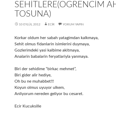
SEHITLERE(OGRENCIM A
TOSUNA)
10 EYLÜL 2012
ECIR
YORUM YAPIN
Korkar oldum her sabah yatagimdan kalkmaya,
Sehit olmus fidanlarin isimlerini duymaya,
Gozlerimdeki yasi kalbime akitmaya,
Analarin babalarin feryatlariyla yanmaya.
Biri der sehidime “birkac mehmet”,
Biri gider alir hediye,
Oh bu ne muhabbet!!!
Koyun olmus uyuyor ulkem,
Anliyorum nereden geliyor bu cesaret.
Ecir Kucuksille