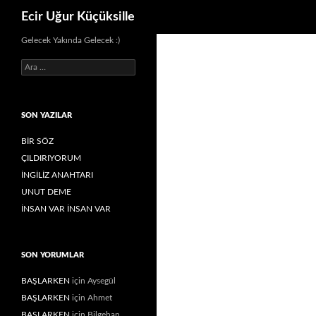
Ara
Ecir Uğur Küçüksille
İçeriğe
Gelecek Yakında Gelecek :)
atla
Arama:
SON YAZILAR
BİR SÖZ
ÇILDIRIYORUM
İNGİLİZ ANAHTARI
UNUT DEME
İNSAN VAR İNSAN VAR
SON YORUMLAR
BAŞLARKEN
için
Aysegül
BAŞLARKEN
için
Ahmet
BAŞLARKEN
için
Bilgehan