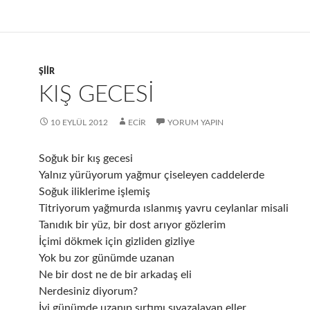
ŞIIR
KIŞ GECESI
10 EYLÜL 2012
ECIR
YORUM YAPIN
Soğuk bir kış gecesi
Yalnız yürüyorum yağmur çiseleyen caddelerde
Soğuk iliklerime işlemiş
Titriyorum yağmurda ıslanmış yavru ceylanlar misali
Tanıdık bir yüz, bir dost arıyor gözlerim
İçimi dökmek için gizliden gizliye
Yok bu zor günümde uzanan
Ne bir dost ne de bir arkadaş eli
Nerdesiniz diyorum?
İyi günümde uzanıp sırtımı sıvazalayan eller