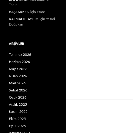
Tanır
BAŞLARKEN
için
Emre
KALMADI SAYGIM
için
Yesari
Doğukan
ARŞIVLER
Temmuz 2026
Haziran 2026
Mayıs 2026
Nisan 2026
Mart 2026
Şubat 2026
Ocak 2026
Aralık 2025
Kasım 2025
Ekim 2025
Eylül 2025