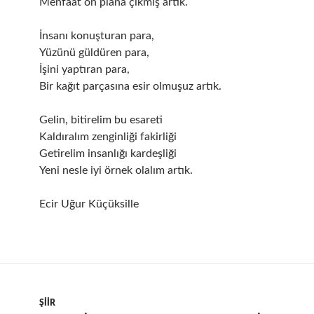
Menfaat ön plana çıkmış artık.
İnsanı konuşturan para,
Yüzünü güldüren para,
İşini yaptıran para,
Bir kağıt parçasına esir olmuşuz artık.
Gelin, bitirelim bu esareti
Kaldıralım zenginliği fakirliği
Getirelim insanlığı kardeşliği
Yeni nesle iyi örnek olalım artık.
Ecir Uğur Küçüksille
ŞIIR