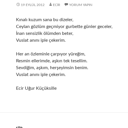
19 EYLÜL 2012
ECIR
YORUM YAPIN
Kınalı kuzum sana bu dizeler,
Ceylan gözlüm geçmiyor gurbette günler geceler,
İnan sensizlik ölümden beter,
Vuslat anını iple çekerim.
Her an özleminle çarpıyor yüreğim,
Resmin ellerimde, aşkın tek tesellim.
Sevdiğim, aşkım, herşeyimsin benim.
Vuslat anını iple çekerim.
Ecir Uğur Küçüksille