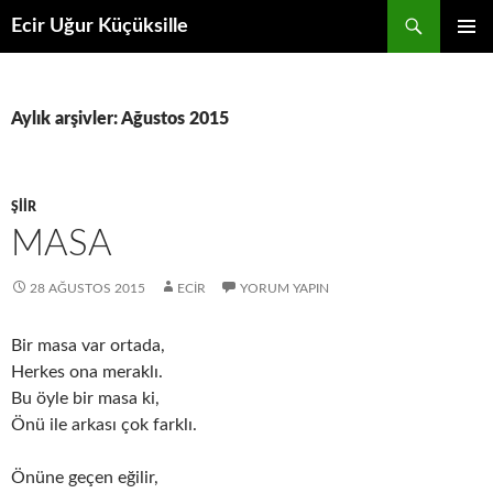
İçeriğe
Ara
Ecir Uğur Küçüksille
atla
BIRINCI
MENÜ
Aylık arşivler: Ağustos 2015
ŞIIR
MASA
28 AĞUSTOS 2015
ECIR
YORUM YAPIN
Bir masa var ortada,
Herkes ona meraklı.
Bu öyle bir masa ki,
Önü ile arkası çok farklı.
Önüne geçen eğilir,