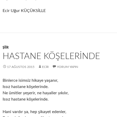
Ecir Uğur KÜÇÜKSİLLE
ŞIIR
HASTANE KÖŞELERİNDE
17 AĞUSTOS 2015
ECIR
YORUM YAPIN
Binlerce isimsiz hikaye yaşanır,
Issız hastane köşelerinde.
Ne ümitler yeşerir, ne hayaller yıkılır,
Issız hastane köşelerinde.
Hani vardır ya, hep şikayet edenler,