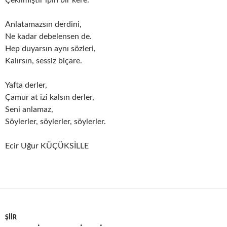
Çekilmiştir ipin bir kere.
Anlatamazsın derdini,
Ne kadar debelensen de.
Hep duyarsın aynı sözleri,
Kalırsın, sessiz biçare.
Yafta derler,
Çamur at izi kalsın derler,
Seni anlamaz,
Söylerler, söylerler, söylerler.
Ecir Uğur KÜÇÜKSİLLE
ŞIIR