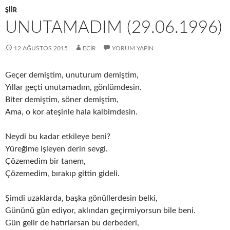
ŞIIR
UNUTAMADIM (29.06.1996)
12 AĞUSTOS 2015
ECIR
YORUM YAPIN
Geçer demiştim, unuturum demiştim,
Yıllar geçti unutamadım, gönlümdesin.
Biter demiştim, söner demiştim,
Ama, o kor ateşinle hala kalbimdesin.
Neydi bu kadar etkileye beni?
Yüreğime işleyen derin sevgi.
Çözemedim bir tanem,
Çözemedim, bırakıp gittin gideli.
Şimdi uzaklarda, başka gönüllerdesin belki,
Gününü gün ediyor, aklından geçirmiyorsun bile beni.
Gün gelir de hatırlarsan bu derbederi,