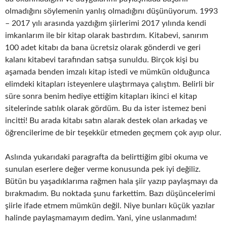
olmadığını söylemenin yanlış olmadığını düşünüyorum. 1993
– 2017 yılı arasında yazdığım şiirlerimi 2017 yılında kendi
imkanlarım ile bir kitap olarak bastırdım. Kitabevi, sanırım
100 adet kitabı da bana ücretsiz olarak gönderdi ve geri
kalanı kitabevi tarafından satışa sunuldu. Birçok kişi bu
aşamada benden imzalı kitap istedi ve mümkün olduğunca
elimdeki kitapları isteyenlere ulaştırmaya çalıştım. Belirli bir
süre sonra benim hediye ettiğim kitapları ikinci el kitap
sitelerinde satılık olarak gördüm. Bu da ister istemez beni
incitti! Bu arada kitabı satın alarak destek olan arkadaş ve
öğrencilerime de bir teşekkür etmeden geçmem çok ayıp olur.
Aslında yukarıdaki paragrafta da belirttiğim gibi okuma ve
sunulan eserlere değer verme konusunda pek iyi değiliz.
Bütün bu yaşadıklarıma rağmen hala şiir yazıp paylaşmayı da
bırakmadım. Bu noktada şunu farkettim. Bazı düşüncelerimi
şiirle ifade etmem mümkün değil. Niye bunları küçük yazılar
halinde paylaşmamayım dedim. Yani, yine uslanmadım!