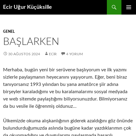
İçeriğe
Ara
Ecir Uğur Küçüksille
atla
BIRINCI
MENÜ
GENEL
BAŞLARKEN
30 AĞUSTOS 2024
ECIR
4 YORUM
Merhaba, bugün yeni bir serüvene başlıyorum ve ilk yazımı
sizlerle paylaşmanın heyecanını yaşıyorum. Eğer, beni biraz
tanıyorsanız 1993 yılından bu yana amatörce şiir adına
birşeyler karaladığımı ve bu karalamalarımı sosyal medyada
ve web sitemde paylaştığımı biliyorsunuzdur. Bilmiyorsanız
da bu vesile ile öğrenmiş oldunuz…
Ülkemizde okuma alışkanlığının giderek azaldığını göz önünde
bulundurduğumuzda aslında bugüne kadar yazdıklarımın çok
da okunmadığını ve duygularımı paylaşmada başarılı