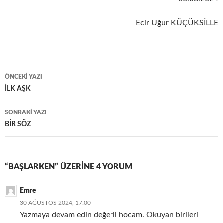
Ecir Uğur KÜÇÜKSİLLE
Yazı
ÖNCEKI YAZI
dolaşımı
İLK AŞK
SONRAKI YAZI
BİR SÖZ
“BAŞLARKEN” ÜZERINE 4 YORUM
Emre
30 AĞUSTOS 2024, 17:00
Yazmaya devam edin değerli hocam. Okuyan birileri