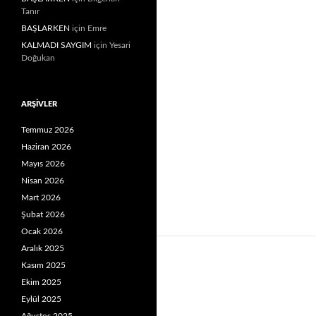
Tanır
BAŞLARKEN
için
Emre
KALMADI SAYGIM
için
Yesari
Doğukan
ARŞIVLER
Temmuz 2026
Haziran 2026
Mayıs 2026
Nisan 2026
Mart 2026
Şubat 2026
Ocak 2026
Aralık 2025
Kasım 2025
Ekim 2025
Eylül 2025