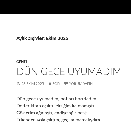
Aylık arşivler: Ekim 2025
GENEL
DÜN GECE UYUMADIM
28 EKIM 2025
ECIR
YORUM YAPIN
Dün gece uyumadım, notları hazırladım
Defter kitap açıktı, eksiğim kalmamıştı
Gözlerim ağırlaştı, endişe ağır bastı
Erkenden yola çıktım, geç kalmamalıydım