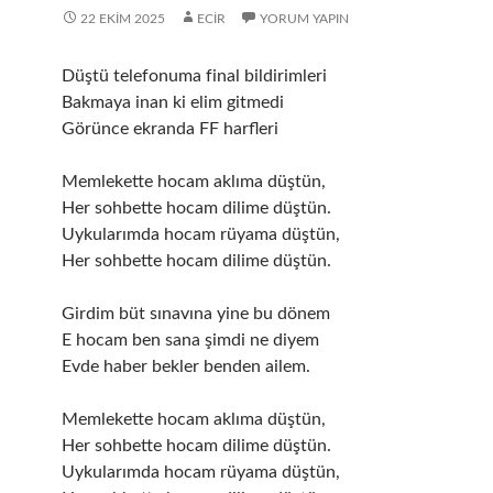
22 EKIM 2025
ECIR
YORUM YAPIN
Düştü telefonuma final bildirimleri
Bakmaya inan ki elim gitmedi
Görünce ekranda FF harfleri
Memlekette hocam aklıma düştün,
Her sohbette hocam dilime düştün.
Uykularımda hocam rüyama düştün,
Her sohbette hocam dilime düştün.
Girdim büt sınavına yine bu dönem
E hocam ben sana şimdi ne diyem
Evde haber bekler benden ailem.
Memlekette hocam aklıma düştün,
Her sohbette hocam dilime düştün.
Uykularımda hocam rüyama düştün,