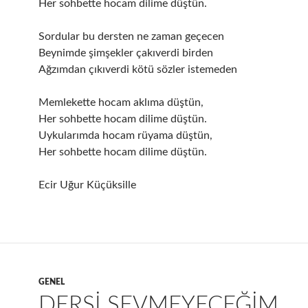
Her sohbette hocam dilime düştün.
Sordular bu dersten ne zaman geçecen
Beynimde şimşekler çakıverdi birden
Ağzımdan çıkıverdi kötü sözler istemeden
Memlekette hocam aklıma düştün,
Her sohbette hocam dilime düştün.
Uykularımda hocam rüyama düştün,
Her sohbette hocam dilime düştün.
Ecir Uğur Küçüksille
GENEL
DERSİ SEVMEYECEĞİM