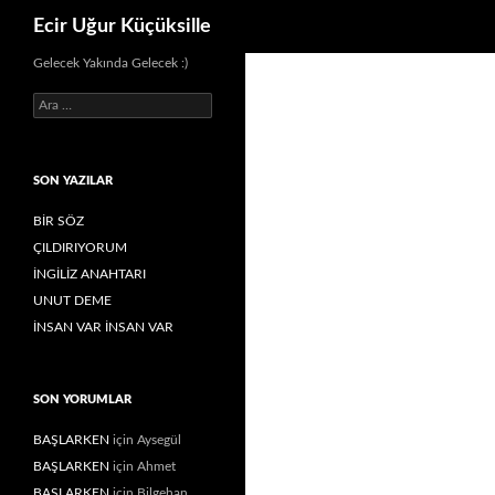
Ara
Ecir Uğur Küçüksille
İçeriğe
Gelecek Yakında Gelecek :)
atla
Arama:
SON YAZILAR
BİR SÖZ
ÇILDIRIYORUM
İNGİLİZ ANAHTARI
UNUT DEME
İNSAN VAR İNSAN VAR
SON YORUMLAR
BAŞLARKEN
için
Aysegül
BAŞLARKEN
için
Ahmet
BAŞLARKEN
için
Bilgehan