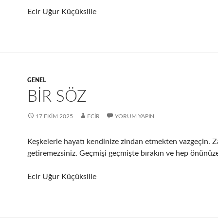
Ecir Uğur Küçüksille
GENEL
BİR SÖZ
17 EKIM 2025
ECIR
YORUM YAPIN
Keşkelerle hayatı kendinize zindan etmekten vazgeçin. Z
getiremezsiniz. Geçmişi geçmişte bırakın ve hep önünüz
Ecir Uğur Küçüksille