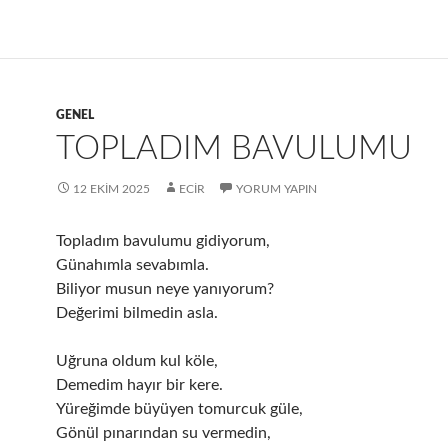
GENEL
TOPLADIM BAVULUMU
12 EKIM 2025
ECIR
YORUM YAPIN
Topladım bavulumu gidiyorum,
Günahımla sevabımla.
Biliyor musun neye yanıyorum?
Değerimi bilmedin asla.
Uğruna oldum kul köle,
Demedim hayır bir kere.
Yüreğimde büyüyen tomurcuk güle,
Gönül pınarından su vermedin,