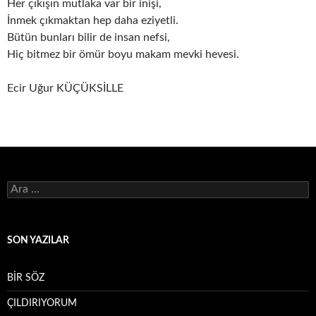
Her çıkışın mutlaka var bir inişi,
İnmek çıkmaktan hep daha eziyetli.
Bütün bunları bilir de insan nefsi,
Hiç bitmez bir ömür boyu makam mevki hevesi.
Ecir Uğur KÜÇÜKSİLLE
Arama:
SON YAZILAR
BİR SÖZ
ÇILDIRIYORUM