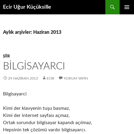
İçeriğe
Ara
Ecir Uğur Küçüksille
atla
BIRINCI
MENÜ
Aylık arşivler: Haziran 2013
ŞIIR
BILGISAYARCI
29 HAZIRAN 2013
ECIR
YORUM YAPIN
Bilgisayarci
Kimi der klavyenin tuşu basmaz,
Kimi der internet sayfası açmaz,
Ortak sorundur bilgisayar kapandı açılmaz,
Hepsinin tek çözümü vardır bilgisayarcı.